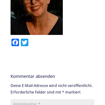
F
T
a
w
c
it
e
te
b
r
Kommentar absenden
o
o
Deine E-Mail-Adresse wird nicht veröffentlicht.
Erforderliche Felder sind mit
*
markiert
k