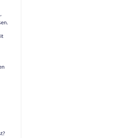
,
sen.
it
en
st?