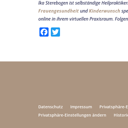
lka Sterebogen ist selbständige Heilpraktike
Frauengesundheit
und
Kinderwunsch
spe
online in ihrem virtuellen Praxisraum.
Folgen
F
T
a
w
c
it
e
te
b
r
o
o
k
Datenschutz
Impressum
Privatsphäre-
Privatsphäre-Einstellungen ändern
Histori