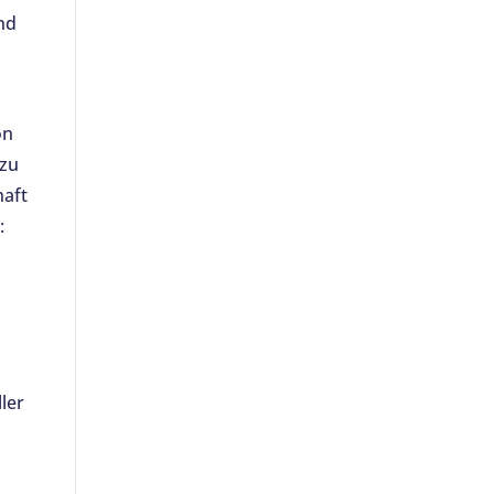
nd
on
 zu
haft
:
ler