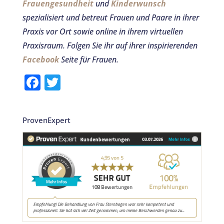
Frauengesundheit
und
Kinderwunsch
spezialisiert und betreut Frauen und Paare in ihrer
Praxis vor Ort sowie online in ihrem virtuellen
Praxisraum.
Folgen Sie ihr auf ihrer inspirierenden
Facebook
Seite für Frauen.
F
T
a
w
c
it
ProvenExpert
e
te
b
r
o
o
k