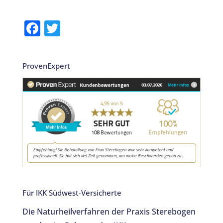
F
T
a
w
c
it
ProvenExpert
e
te
b
r
o
o
k
Für IKK Südwest-Versicherte
Die Naturheilverfahren der Praxis Sterebogen