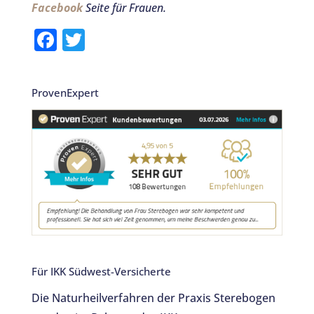
Facebook
Seite für Frauen.
F
T
a
w
c
it
ProvenExpert
e
te
b
r
o
o
k
Für IKK Südwest-Versicherte
Die Naturheilverfahren der Praxis Sterebogen