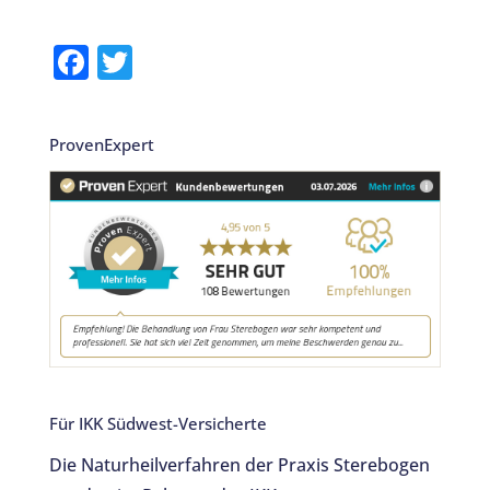
F
T
a
w
c
it
ProvenExpert
e
te
b
r
o
o
k
Für IKK Südwest-Versicherte
Die Naturheilverfahren der Praxis Sterebogen