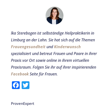
lka Sterebogen ist selbständige Heilpraktikerin in
Limburg an der Lahn. Sie hat sich auf die Themen
Frauengesundheit
und
Kinderwunsch
spezialisiert und betreut Frauen und Paare in ihrer
Praxis vor Ort sowie online in ihrem virtuellen
Praxisraum.
Folgen Sie ihr auf ihrer inspirierenden
Facebook
Seite für Frauen.
F
T
a
w
c
it
ProvenExpert
e
te