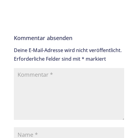
a
w
c
it
e
te
b
r
Kommentar absenden
o
o
Deine E-Mail-Adresse wird nicht veröffentlicht.
Erforderliche Felder sind mit
*
markiert
k