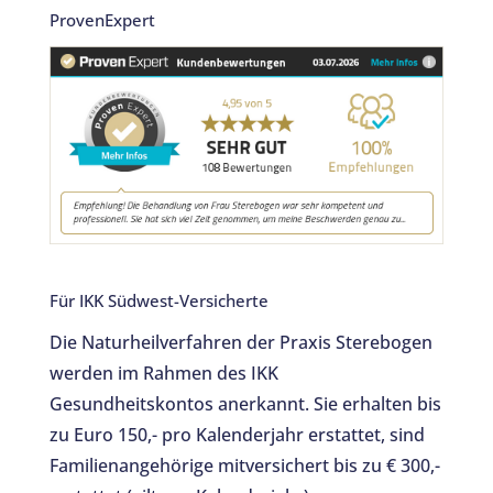
c
it
ProvenExpert
e
te
b
r
o
o
k
Für IKK Südwest-Versicherte
Die Naturheilverfahren der Praxis Sterebogen
werden im Rahmen des IKK
Gesundheitskontos anerkannt. Sie erhalten bis
zu Euro 150,- pro Kalenderjahr erstattet, sind
Familienangehörige mitversichert bis zu € 300,-