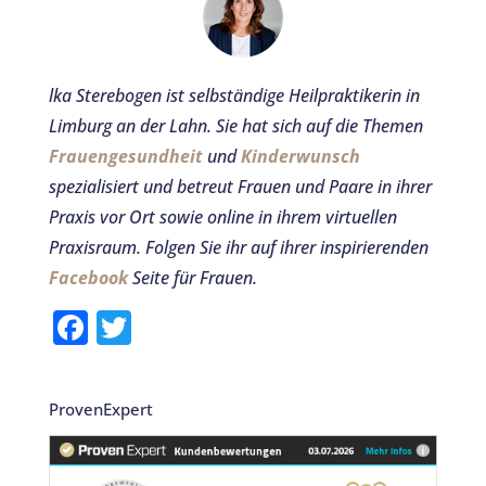
lka Sterebogen ist selbständige Heilpraktikerin in
Limburg an der Lahn. Sie hat sich auf die Themen
Frauengesundheit
und
Kinderwunsch
spezialisiert und betreut Frauen und Paare in ihrer
Praxis vor Ort sowie online in ihrem virtuellen
Praxisraum.
Folgen Sie ihr auf ihrer inspirierenden
Facebook
Seite für Frauen.
F
T
a
w
c
it
ProvenExpert
e
te
b
r